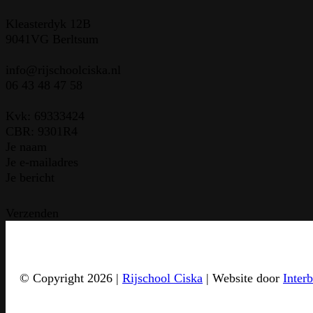
Kleasterdyk 12B
9041VG Berltsum
info@rijschoolciska.nl
06 43 48 47 58
Kvk: 69333424
CBR: 9301R4
Sectie
Verzenden
© Copyright 2026 |
Rijschool Ciska
| Website door
Inter