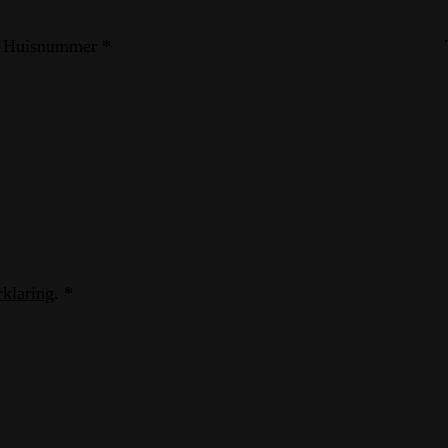
Huisnummer
*
rklaring
.
*